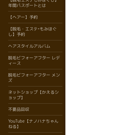
年間パスポートとは
【ヘアー】予約
【脱毛・エステ•もみほぐ
し】予約
ヘアスタイルアルバム
脱毛ビフォーアフター レデ
ィース
脱毛ビフォーアフター メン
ズ
ネットショップ【かえるシ
ョップ】
不要品回収
YouTube【ナノハナちゃん
ねる】