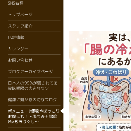
SNS各種
トップページ
スタッフ紹介
店舗情報
カレンダー
お問い合わせ
ブログアーカイブページ
日本人の99%が騙されてる
賞味期限の大きなウソ
健康に繋がる大切なブログ
新メニュー♪便秘やぽっこり
お腹にも！〜腸もみ＋腸診
断×もみほぐし〜