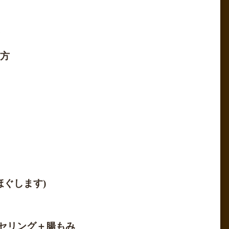
方
ほぐします)
ンセリング＋腸もみ