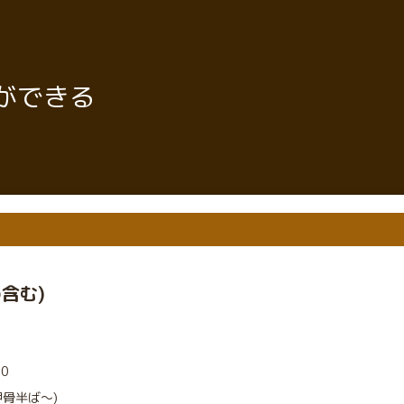
ができる
含む)
00
骨半ば～)