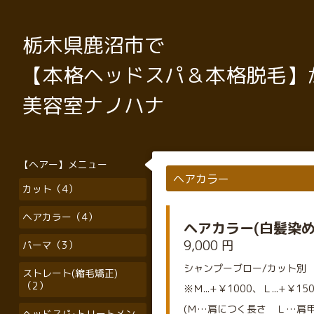
栃木県鹿沼市で
【本格ヘッドスパ＆本格脱毛】
美容室ナノハナ
【ヘアー】メニュー
ヘアカラー
カット（4）
ヘアカラー（4）
ヘアカラー(白髪染め
9,000 円
パーマ（3）
シャンプーブロー/カット別
ストレート(縮毛矯正)
（2）
※Ｍ...+￥1000、Ｌ...+￥15
(Ｍ…肩につく長さ Ｌ…肩甲
ヘッドスパ･トリートメン