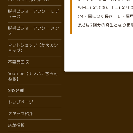
※Ｍ...+￥2000、Ｌ...+￥30
脱毛ビフォーアフター レデ
(Ｍ…肩につく長さ Ｌ…肩甲
ィース
長さは2回分の発生となりま
脱毛ビフォーアフター メン
ズ
ネットショップ【かえるシ
ョップ】
不要品回収
YouTube【ナノハナちゃん
ねる】
SNS各種
トップページ
スタッフ紹介
店舗情報