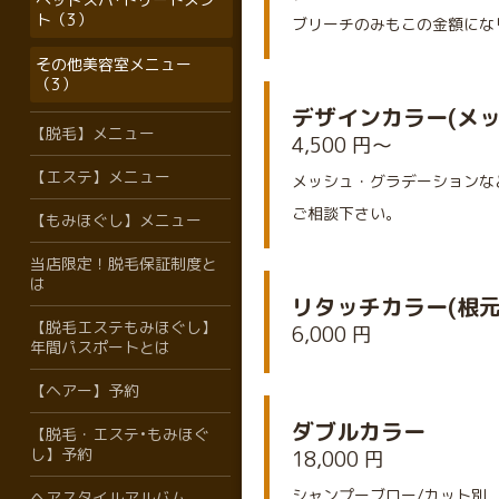
ト（3）
ブリーチのみもこの金額にな
その他美容室メニュー
（3）
デザインカラー(メッ
【脱毛】メニュー
4,500 円～
【エステ】メニュー
メッシュ・グラデーションな
ご相談下さい。
【もみほぐし】メニュー
当店限定！脱毛保証制度と
は
リタッチカラー(根元
【脱毛エステもみほぐし】
6,000 円
年間パスポートとは
【ヘアー】予約
ダブルカラー
【脱毛・エステ•もみほぐ
し】予約
18,000 円
シャンプーブロー/カット別
ヘアスタイルアルバム